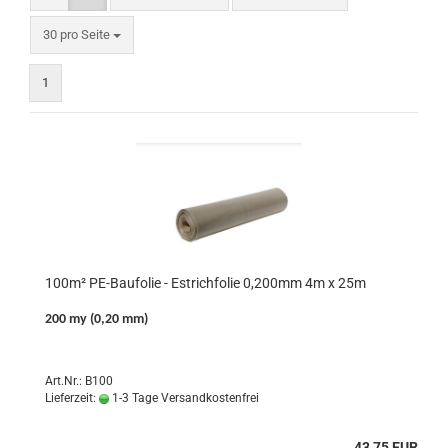
pro Seite
30 pro Seite
1
100m² PE-Baufolie - Estrichfolie 0,200mm 4m x 25m
200 my (0,20 mm)
Art.Nr.: B100
Lieferzeit:
1-3 Tage Versandkostenfrei
43,75 EUR