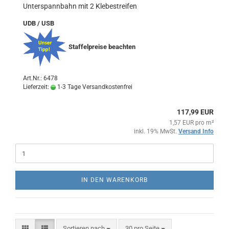
Unterspannbahn mit 2 Klebestreifen
UDB / USB
Staffelpreise beachten
Art.Nr.: 6478
Lieferzeit:
1-3 Tage Versandkostenfrei
117,99 EUR
1,57 EUR pro m²
inkl. 19% MwSt.
Versand Info
IN DEN WARENKORB
Sortieren nach
pro Seite
Sortieren nach
30 pro Seite