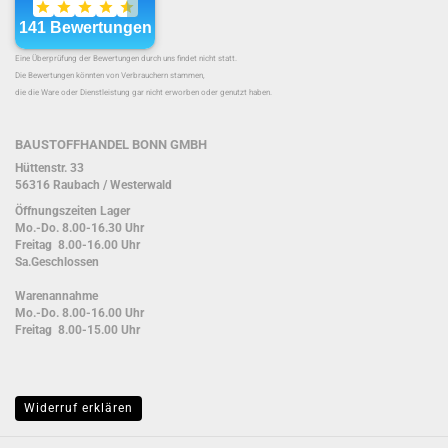
Eine Überprüfung der Bewertungen durch uns findet nicht statt.
Die Bewertungen könnten von Verbrauchern stammen,
die die Ware oder Dienstleistung gar nicht erworben oder genutzt haben.
BAUSTOFFHANDEL BONN GMBH
Hüttenstr. 33
56316 Raubach / Westerwald
Öffnungszeiten Lager
Mo.-Do. 8.00-16.30 Uhr
Freitag 8.00-16.00 Uhr
Sa.Geschlossen
Warenannahme
Mo.-Do. 8.00-16.00 Uhr
Freitag 8.00-15.00 Uhr
Widerruf erklären