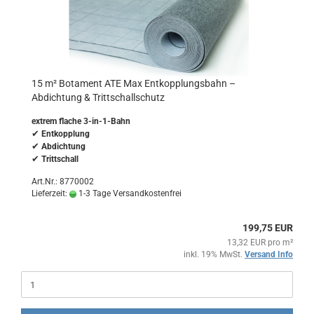
15 m² Botament ATE Max Entkopplungsbahn –
Abdichtung & Trittschallschutz
extrem flache 3-in-1-Bahn
✔
Entkopplung
✔
Abdichtung
✔
Trittschall
Art.Nr.: 8770002
Lieferzeit:
1-3 Tage Versandkostenfrei
199,75 EUR
13,32 EUR pro m²
inkl. 19% MwSt.
Versand Info