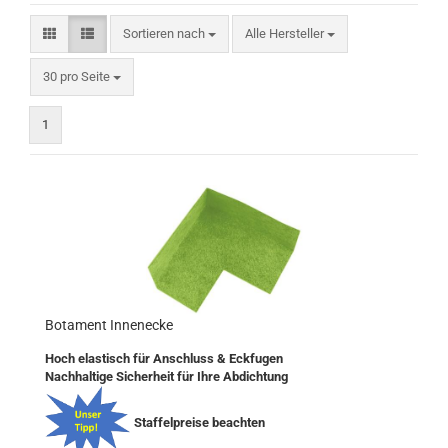
Sortieren nach
Sortieren nach
Alle Hersteller
pro Seite
30 pro Seite
1
Botament Innenecke
Hoch elastisch für Anschluss & Eckfugen
Nachhaltige Sicherheit für Ihre Abdichtung
Staffelpreise beachten