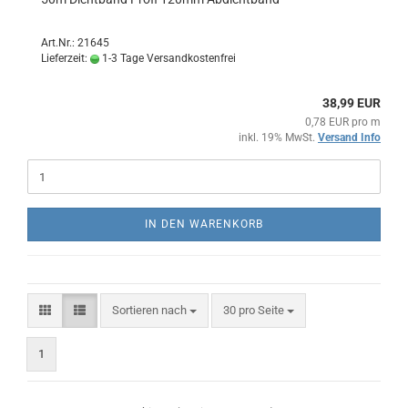
Art.Nr.: 21645
Lieferzeit:
1-3 Tage Versandkostenfrei
38,99 EUR
0,78 EUR pro m
inkl. 19% MwSt.
Versand Info
IN DEN WARENKORB
Sortieren nach
pro Seite
Sortieren nach
30 pro Seite
1