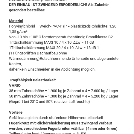
DER EINBAU IST ZWINGEND ERFORDERLICH! Als Zubehör
gesondert bestellbar!
Material
Polyvinylchlorid – Weich-PVC-P (P = plasticized)Rohdichte: 1,20 –
1,35 g/cm³
Von -10 bis +105°C formtemperaturbeständig Brandklasse B2
Trittschalldämmung MAXI 10 / 4 x 10: ∆Lw = 11 dB
1Trittschalldämmung MAXI 20 / 4 x 10: ∆Lw = 13 dB 1
(1 Für geprüften Dachaufbau ohne
Wärmedämmung)Rutschhemmende Unterseite und abgerundete
Kanten,
daher kein Einschneiden in die Abdichtung möglich.
Tragfähigkeit ‍Belastbarkeit
VARIO
35 mm Zahnradhöhe = 1.900 kg je Zahnrad × 4 = 7.600 kg / Lager
50 mm Zahnradhöhe = 1.300 kg je Zahnrad × 4 = 5.200 kg / Lager
(Geprüft bei 23°C und 50% relativer Luftfeuchte)
Vorteile
Gefälleausgleich durch stufenlose Höhenverstellbarkeit
Fugenkreuz mit Rückdrehsicherung muss zwingend verbaut
werden, verschiedene Fugenbreiten wählbar (4 mm oder 6 mm)
Teilbar (unter best. Voraussetzungen, s. S. 53)