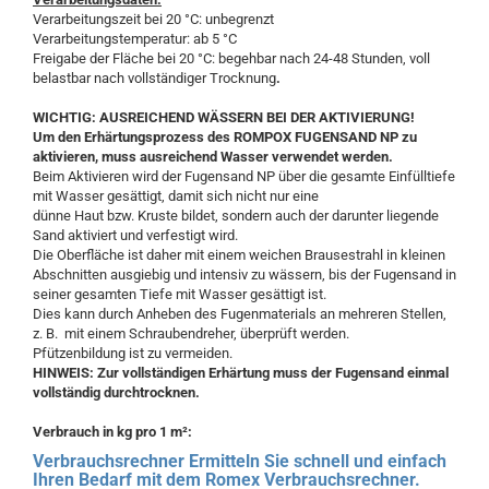
Verarbeitungszeit bei 20 °C: unbegrenzt
Verarbeitungstemperatur: ab 5 °C
Freigabe der Fläche bei 20 °C: begehbar nach 24-48 Stunden, voll
belastbar nach vollständiger Trocknung
.
WICHTIG: AUSREICHEND WÄSSERN BEI DER AKTIVIERUNG!
Um den Erhärtungsprozess des ROMPOX FUGENSAND NP zu
aktivieren, muss ausreichend Wasser verwendet werden.
Beim Aktivieren wird der Fugensand NP über die gesamte Einfülltiefe
mit Wasser gesättigt, damit sich nicht nur eine
dünne Haut bzw. Kruste bildet, sondern auch der darunter liegende
Sand aktiviert und verfestigt wird.
Die Oberfläche ist daher mit einem weichen Brausestrahl in kleinen
Abschnitten ausgiebig und intensiv zu wässern, bis der Fugensand in
seiner gesamten Tiefe mit Wasser gesättigt ist.
Dies kann durch Anheben des Fugenmaterials an mehreren Stellen,
z. B. mit einem Schraubendreher, überprüft werden.
Pfützenbildung ist zu vermeiden.
HINWEIS: Zur vollständigen Erhärtung muss der Fugensand einmal
vollständig durchtrocknen.
Verbrauch in kg pro 1 m²:
Verbrauchsrechner Ermitteln Sie schnell und einfach
Ihren Bedarf mit dem Romex Verbrauchsrechner.