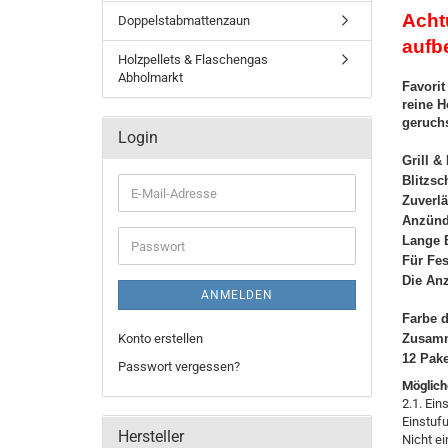
Acht
Doppelstabmattenzaun
aufb
Holzpellets & Flaschengas
Abholmarkt
Favorit
reine H
geruch
Login
Grill &
Blitzs
E-
Zuverlä
Mail-
Anzünd
Adresse
Lange 
Passwort
Für Fes
Die An
ANMELDEN
Farbe d
Konto erstellen
Zusamm
12 Pake
Passwort vergessen?
Möglich
2.1. Ei
Einstuf
Hersteller
Nicht ei