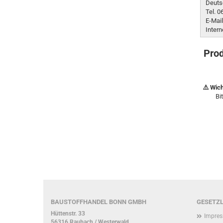
Deuts
Tel. 
E-Mai
Inter
Prod
⚠️ Wic
Bi
BAUSTOFFHANDEL BONN GMBH
GESETZL
Hüttenstr. 33
Impre
56316 Raubach / Westerwald