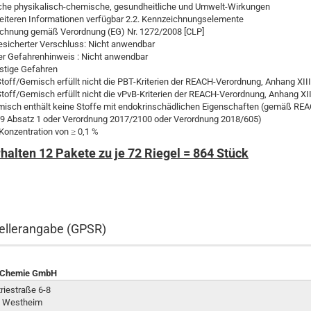
che physikalisch-chemische, gesundheitliche und Umwelt-Wirkungen
eiteren Informationen verfügbar 2.2. Kennzeichnungselemente
chnung gemäß Verordnung (EG) Nr. 1272/2008 [CLP]
esicherter Verschluss: Nicht anwendbar
er Gefahrenhinweis : Nicht anwendbar
nstige Gefahren
toff/Gemisch erfüllt nicht die PBT-Kriterien der REACH-Verordnung, Anhang XIII
toff/Gemisch erfüllt nicht die vPvB-Kriterien der REACH-Verordnung, Anhang XII
isch enthält keine Stoffe mit endokrinschädlichen Eigenschaften (gemäß RE
 59 Absatz 1 oder Verordnung 2017/2100 oder Verordnung 2018/605)
 Konzentration von ≥ 0,1 %
rhalten 12 Pakete zu je 72 Riegel = 864 Stück
ellerangabe (GPSR)
-Chemie GmbH
riestraße 6-8
 Westheim