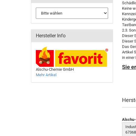
Schädli
Keine w
Kennzei
Kinderg
Tastbar
2.3. So
Hersteller Info
Dieser S
Dieser S
Das Gem
Artikel
in einer
Sie e
Alschu-Chemie GmbH
Mehr Artikel
Herst
Alschu
Indust
67368