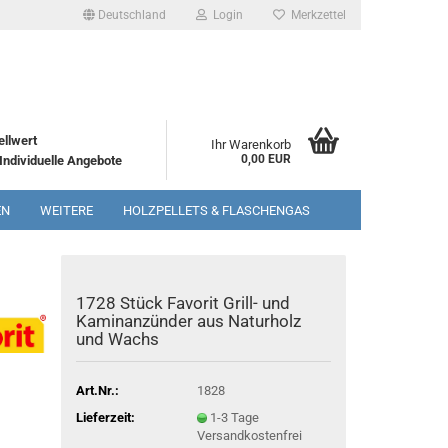
Deutschland
Login
Merkzettel
h
n
?
ellwert
Ihr Warenkorb
0,00 EUR
Individuelle Angebote
EN
WEITERE
HOLZPELLETS & FLASCHENGAS
1728 Stück Favorit Grill- und
Kaminanzünder aus Naturholz
und Wachs
Art.Nr.:
1828
Lieferzeit:
1-3 Tage
Versandkostenfrei