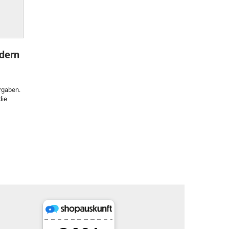
ndern
rgaben.
die