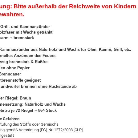
ung: Bitte außerhalb der Reichweite von Kindern
ewahren.
 Grill- und Kaminanzünder
olzfaser mit Wachs getränkt
sarm + brennstark
 Kaminanzünder aus Naturholz und Wachs für Ofen, Kamin, Grill, etc.
chnelles Anzünden des Feuers
ssig brennstark & Rußfrei
en ohne Papier
Brenndauer
tbrennstoffe geeignet
zündwürfel brennen ohne Rückstände ab
er Riegel: Braun
ensetzung: Naturholz und Wachs
te zu je 72 Riegel = 864 Stück
e Gefahren
nstufung des Stoffs oder Gemischs
ung gemäß Verordnung (EG) Nr. 1272/2008 [CLP]
ngestuft