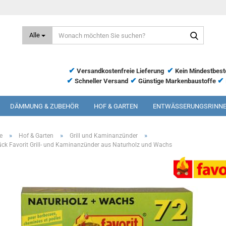
Wonac
Alle
möchte
Sie
suchen
✔
✔
Versandkostenfreie Lieferung
Kein Mindestbest
✔
✔
✔
Schneller Versand
Günstige Markenbaustoffe
DÄMMUNG & ZUBEHÖR
HOF & GARTEN
ENTWÄSSERUNGSRINN
»
»
»
e
Hof & Garten
Grill und Kaminanzünder
ück Favorit Grill- und Kaminanzünder aus Naturholz und Wachs