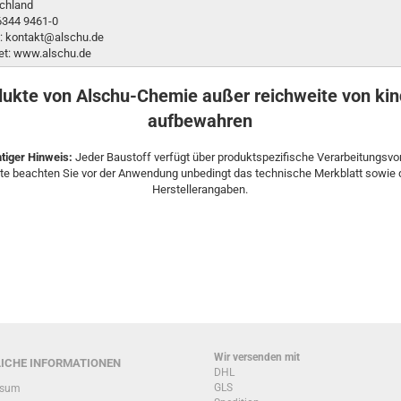
chland
06344 9461-0
l: kontakt@alschu.de
net: www.alschu.de
ukte von Alschu-Chemie außer reichweite von ki
aufbewahren
htiger Hinweis:
Jeder Baustoff verfügt über produktspezifische Verarbeitungsvo
tte beachten Sie vor der Anwendung unbedingt das technische Merkblatt sowie 
Herstellerangaben.
Wir versenden mit
ICHE INFORMATIONEN
DHL
GLS
ssum