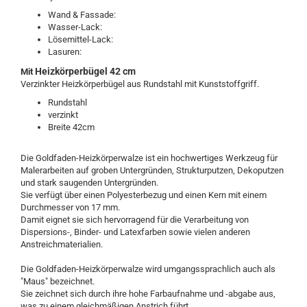
Wand & Fassade:
Wasser-Lack:
Lösemittel-Lack:
Lasuren:
Heizkörperbügel 42 cm
Mit
Verzinkter Heizkörperbügel aus Rundstahl mit Kunststoffgriff.
Rundstahl
verzinkt
Breite 42cm
Die Goldfaden-Heizkörperwalze ist ein hochwertiges Werkzeug für
Malerarbeiten auf groben Untergründen, Strukturputzen, Dekoputzen
und stark saugenden Untergründen.
Sie verfügt über einen Polyesterbezug und einen Kern mit einem
Durchmesser von 17 mm.
Damit eignet sie sich hervorragend für die Verarbeitung von
Dispersions-, Binder- und Latexfarben sowie vielen anderen
Anstreichmaterialien.
Die Goldfaden-Heizkörperwalze wird umgangssprachlich auch als
"Maus" bezeichnet.
Sie zeichnet sich durch ihre hohe Farbaufnahme und -abgabe aus,
was zu einem gleichmäßigen Anstrich führt.