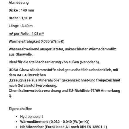
Abmessung
Dicke : 140 mm
Breite : 1,20 m
Länge : 3,40 m
m² per Rolle : 4,08 m²
Wärmeleitfähigkeit 0,035 W/(m·K)
Wasserabweisend ausgerüsteter, unkaschierter Wärmedämmfilz
aus Glaswolle.
Ideal für die Steildachsanierung von außen (Renodach).
URSA Glaswolledämmstoffe sind gesundheitlich unbedenklich, mit
dem RAL-Gütezeichen
„Erzeugnisse aus Mineralwolle“ gekennzeichnet-und freigezeichnet
nach Gefahrstoffverordnung,
Chemikalienverbotsverordnung und EU-Richtlinie 97/69 Anmerkung
Q.
Eigenschaften
Hydrophobiert
Wärmedämmend (0,032 - 0,040 (W/(m·K))
Nichtbrennbar (Euroklasse A1 nach DIN EN 13501-1)