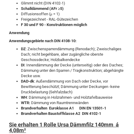
Glimmt nicht (DIN 4102-1)
Schalldämmend (AFr ≥5)
Diffusionsoffen (μ = 1)
Freigezeichnet - RAL-Gütezeichen
F 30 und F 90 - Konstruktionen möglich
Anwendung
Anwendungsgebiete nach DIN 4108-10:
DZ
: Zwischensparrendämmung (Renodach); Zweischaliges
Dach; nicht begehbare, aber zugängliche oberste
Geschossdecke; Holzbalkendecke
DI
: Innendämmung der Decke (unterseitig) oder des Daches;
Dämmung unter den Sparren / Tragkonstruktion; abgehängte
Decke usw.
DAD-dk
: Außendämmung von Dach oder Decke, vor
Bewitterung beschützt; Dämmung unter Deckungen -keine
Druckbelastung (Sehfalzdach)
WH
: Dämmung in Holzrahmen- und Holztafelbauweise
WTR:
Dämmung von Raumtrennwänden
Brandverhalten Euroklasse A1
DIN EN 13501-1
Brandverhalten Baustoffklasse A2 DIN 4102-1
Sie erhalten 1 Rolle Ursa Dämmfilz 140mm á
4,08m²